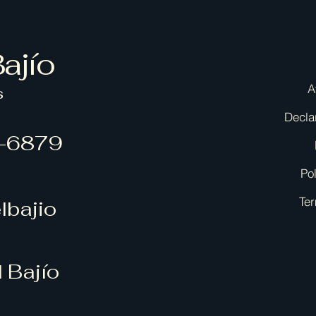
Bajío
A
s
Decla
-6879
Po
Ter
lbajio
l Bajío